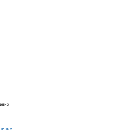
равно
 типом