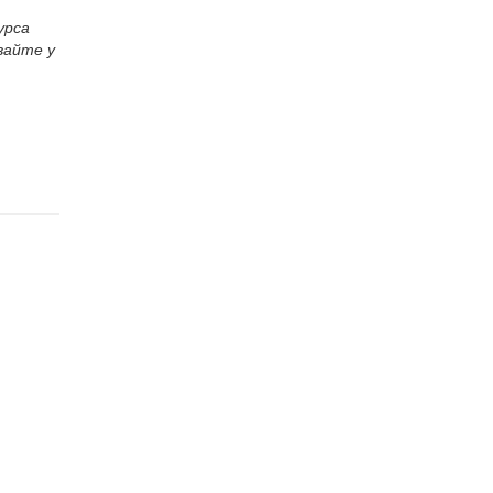
урса
вайте у