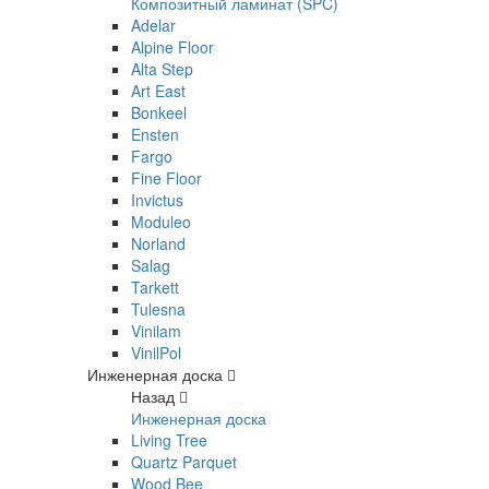
Композитный ламинат (SPC)
Adelar
Alpine Floor
Alta Step
Art East
Bonkeel
Ensten
Fargo
Fine Floor
Invictus
Moduleo
Norland
Salag
Tarkett
Tulesna
Vinilam
VinilPol
Инженерная доска
Назад
Инженерная доска
Living Tree
Quartz Parquet
Wood Bee