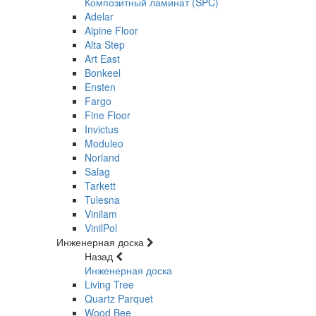
Композитный ламинат (SPC)
Adelar
Alpine Floor
Alta Step
Art East
Bonkeel
Ensten
Fargo
Fine Floor
Invictus
Moduleo
Norland
Salag
Tarkett
Tulesna
Vinilam
VinilPol
Инженерная доска
Назад
Инженерная доска
Living Tree
Quartz Parquet
Wood Bee