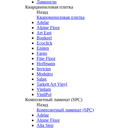
Ламинели
Кварцвиниловая плитка
Назад
Кварцвиниловая плитка
Adelar
Alpine Floor
Art East
Bonkeel
Ecoclick
Ensten
Fargo
Fine Floor
Hoffmann
Invictus
Moduleo
Salag
Tarkett Art Vinyl
Vinilam
VinilPol
Композитный ламинат (SPC)
Назад
Композитный ламинат (SPC)
Adelar
Alpine Floor
Alta Step