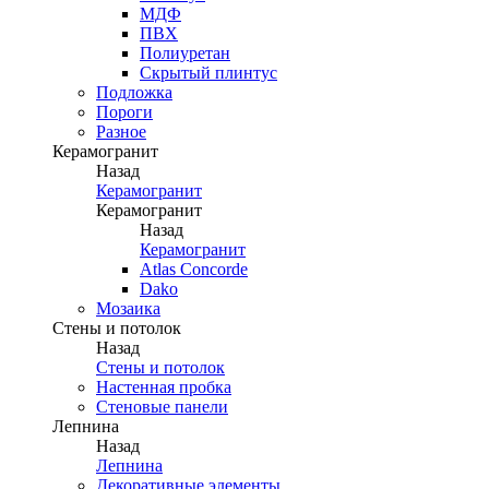
МДФ
ПВХ
Полиуретан
Скрытый плинтус
Подложка
Пороги
Разное
Керамогранит
Назад
Керамогранит
Керамогранит
Назад
Керамогранит
Atlas Concorde
Dako
Мозаика
Стены и потолок
Назад
Стены и потолок
Настенная пробка
Стеновые панели
Лепнина
Назад
Лепнина
Декоративные элементы