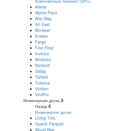
Композитный ламинат (SPC)
Adelar
Alpine Floor
Alta Step
Art East
Bonkeel
Ensten
Fargo
Fine Floor
Invictus
Moduleo
Norland
Salag
Tarkett
Tulesna
Vinilam
VinilPol
Инженерная доска
Назад
Инженерная доска
Living Tree
Quartz Parquet
Wood Bee