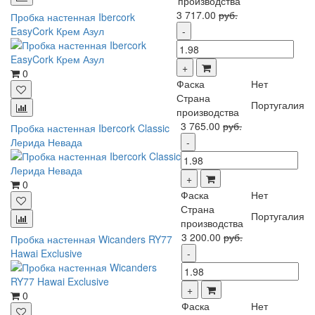
производства
3 717.00
руб.
Пробка настенная Ibercork
EasyCork Крем Азул
0
Фаска
Нет
Страна
Португалия
производства
3 765.00
руб.
Пробка настенная Ibercork Classic
Лерида Невада
0
Фаска
Нет
Страна
Португалия
производства
3 200.00
руб.
Пробка настенная Wicanders RY77
Hawai Exclusive
0
Фаска
Нет