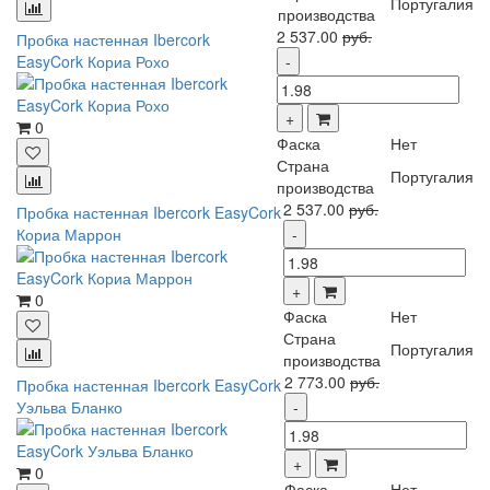
Португалия
производства
2 537.00
руб.
Пробка настенная Ibercork
EasyCork Кориа Рохо
0
Фаска
Нет
Страна
Португалия
производства
2 537.00
руб.
Пробка настенная Ibercork EasyCork
Кориа Маррон
0
Фаска
Нет
Страна
Португалия
производства
2 773.00
руб.
Пробка настенная Ibercork EasyCork
Уэльва Бланко
0
Фаска
Нет