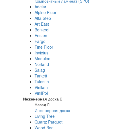
Композитный ламинат (SPC)
Adelar
Alpine Floor
Alta Step
Art East
Bonkeel
Ensten
Fargo
Fine Floor
Invictus
Moduleo
Norland
Salag
Tarkett
Tulesna
Vinilam
VinilPol
Инженерная доска
Назад
Инженерная доска
Living Tree
Quartz Parquet
Wood Bee