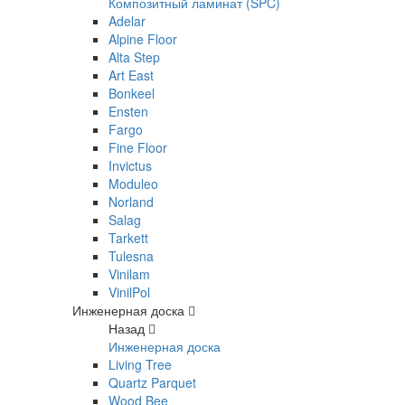
Композитный ламинат (SPC)
Adelar
Alpine Floor
Alta Step
Art East
Bonkeel
Ensten
Fargo
Fine Floor
Invictus
Moduleo
Norland
Salag
Tarkett
Tulesna
Vinilam
VinilPol
Инженерная доска
Назад
Инженерная доска
Living Tree
Quartz Parquet
Wood Bee