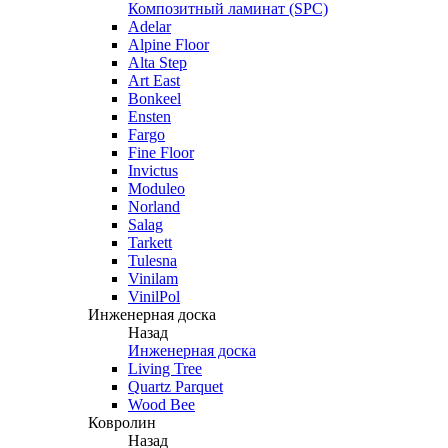
Композитный ламинат (SPC)
Adelar
Alpine Floor
Alta Step
Art East
Bonkeel
Ensten
Fargo
Fine Floor
Invictus
Moduleo
Norland
Salag
Tarkett
Tulesna
Vinilam
VinilPol
Инженерная доска
Назад
Инженерная доска
Living Tree
Quartz Parquet
Wood Bee
Ковролин
Назад