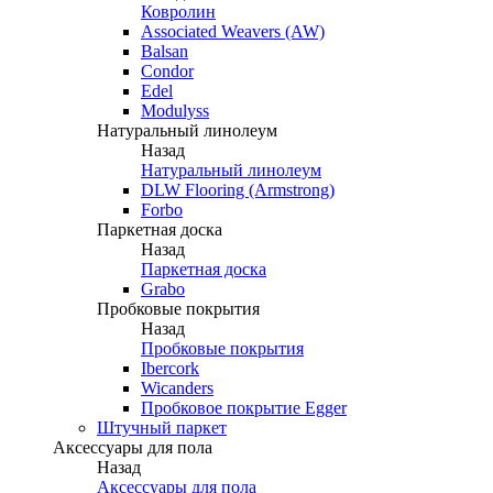
Ковролин
Associated Weavers (AW)
Balsan
Condor
Edel
Modulyss
Натуральный линолеум
Назад
Натуральный линолеум
DLW Flooring (Armstrong)
Forbo
Паркетная доска
Назад
Паркетная доска
Grabo
Пробковые покрытия
Назад
Пробковые покрытия
Ibercork
Wicanders
Пробковое покрытие Egger
Штучный паркет
Аксессуары для пола
Назад
Аксессуары для пола