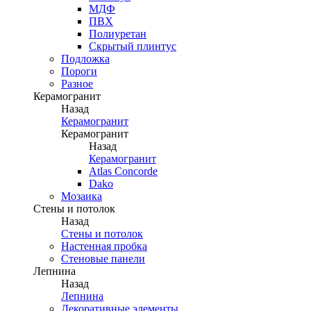
МДФ
ПВХ
Полиуретан
Скрытый плинтус
Подложка
Пороги
Разное
Керамогранит
Назад
Керамогранит
Керамогранит
Назад
Керамогранит
Atlas Concorde
Dako
Мозаика
Стены и потолок
Назад
Стены и потолок
Настенная пробка
Стеновые панели
Лепнина
Назад
Лепнина
Декоративные элементы