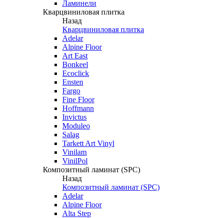
Ламинели
Кварцвиниловая плитка
Назад
Кварцвиниловая плитка
Adelar
Alpine Floor
Art East
Bonkeel
Ecoclick
Ensten
Fargo
Fine Floor
Hoffmann
Invictus
Moduleo
Salag
Tarkett Art Vinyl
Vinilam
VinilPol
Композитный ламинат (SPC)
Назад
Композитный ламинат (SPC)
Adelar
Alpine Floor
Alta Step