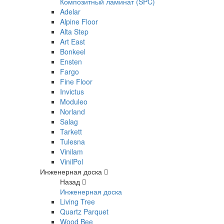
Композитный ламинат (SPC)
Adelar
Alpine Floor
Alta Step
Art East
Bonkeel
Ensten
Fargo
Fine Floor
Invictus
Moduleo
Norland
Salag
Tarkett
Tulesna
Vinilam
VinilPol
Инженерная доска
Назад
Инженерная доска
Living Tree
Quartz Parquet
Wood Bee