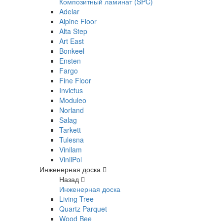
Композитный ламинат (SPC)
Adelar
Alpine Floor
Alta Step
Art East
Bonkeel
Ensten
Fargo
Fine Floor
Invictus
Moduleo
Norland
Salag
Tarkett
Tulesna
Vinilam
VinilPol
Инженерная доска
Назад
Инженерная доска
Living Tree
Quartz Parquet
Wood Bee