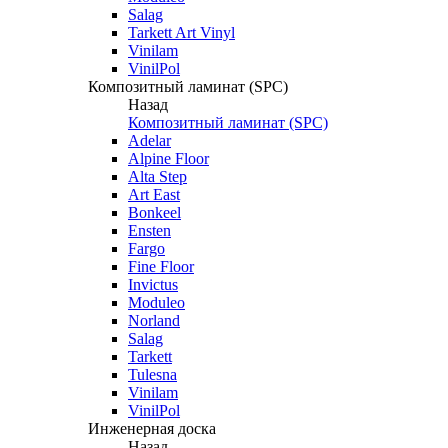
Salag
Tarkett Art Vinyl
Vinilam
VinilPol
Композитный ламинат (SPC)
Назад
Композитный ламинат (SPC)
Adelar
Alpine Floor
Alta Step
Art East
Bonkeel
Ensten
Fargo
Fine Floor
Invictus
Moduleo
Norland
Salag
Tarkett
Tulesna
Vinilam
VinilPol
Инженерная доска
Назад