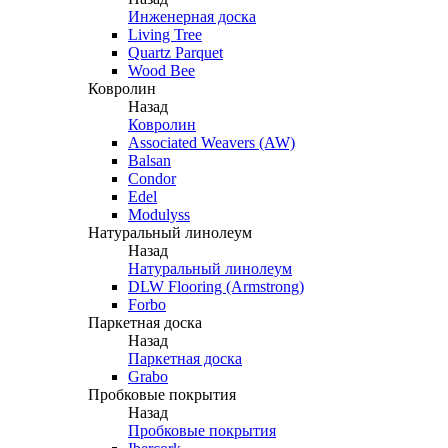
Инженерная доска
Living Tree
Quartz Parquet
Wood Bee
Ковролин
Назад
Ковролин
Associated Weavers (AW)
Balsan
Condor
Edel
Modulyss
Натуральный линолеум
Назад
Натуральный линолеум
DLW Flooring (Armstrong)
Forbo
Паркетная доска
Назад
Паркетная доска
Grabo
Пробковые покрытия
Назад
Пробковые покрытия