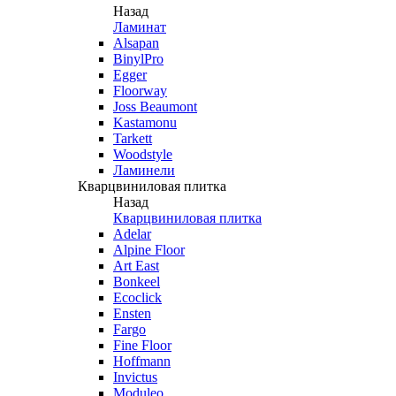
Назад
Ламинат
Alsapan
BinylPro
Egger
Floorway
Joss Beaumont
Kastamonu
Tarkett
Woodstyle
Ламинели
Кварцвиниловая плитка
Назад
Кварцвиниловая плитка
Adelar
Alpine Floor
Art East
Bonkeel
Ecoclick
Ensten
Fargo
Fine Floor
Hoffmann
Invictus
Moduleo