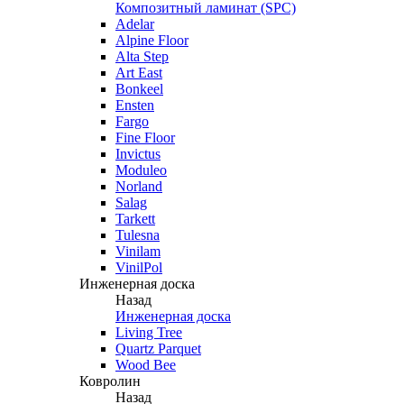
Композитный ламинат (SPC)
Adelar
Alpine Floor
Alta Step
Art East
Bonkeel
Ensten
Fargo
Fine Floor
Invictus
Moduleo
Norland
Salag
Tarkett
Tulesna
Vinilam
VinilPol
Инженерная доска
Назад
Инженерная доска
Living Tree
Quartz Parquet
Wood Bee
Ковролин
Назад