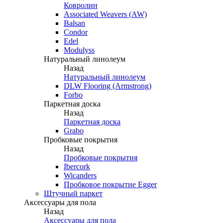
Ковролин
Associated Weavers (AW)
Balsan
Condor
Edel
Modulyss
Натуральный линолеум
Назад
Натуральный линолеум
DLW Flooring (Armstrong)
Forbo
Паркетная доска
Назад
Паркетная доска
Grabo
Пробковые покрытия
Назад
Пробковые покрытия
Ibercork
Wicanders
Пробковое покрытие Egger
Штучный паркет
Аксессуары для пола
Назад
Аксессуары для пола