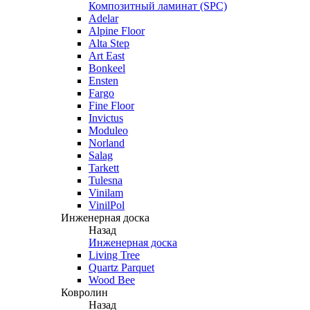
Композитный ламинат (SPC)
Adelar
Alpine Floor
Alta Step
Art East
Bonkeel
Ensten
Fargo
Fine Floor
Invictus
Moduleo
Norland
Salag
Tarkett
Tulesna
Vinilam
VinilPol
Инженерная доска
Назад
Инженерная доска
Living Tree
Quartz Parquet
Wood Bee
Ковролин
Назад