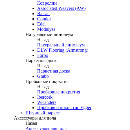
Ковролин
Associated Weavers (AW)
Balsan
Condor
Edel
Modulyss
Натуральный линолеум
Назад
Натуральный линолеум
DLW Flooring (Armstrong)
Forbo
Паркетная доска
Назад
Паркетная доска
Grabo
Пробковые покрытия
Назад
Пробковые покрытия
Ibercork
Wicanders
Пробковое покрытие Egger
Штучный паркет
Аксессуары для пола
Назад
Аксессуары для пола