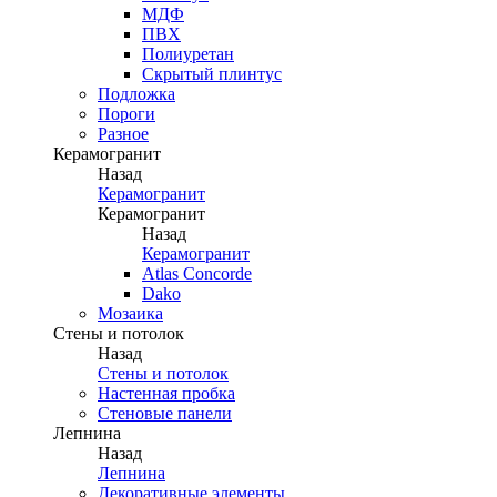
МДФ
ПВХ
Полиуретан
Скрытый плинтус
Подложка
Пороги
Разное
Керамогранит
Назад
Керамогранит
Керамогранит
Назад
Керамогранит
Atlas Concorde
Dako
Мозаика
Стены и потолок
Назад
Стены и потолок
Настенная пробка
Стеновые панели
Лепнина
Назад
Лепнина
Декоративные элементы