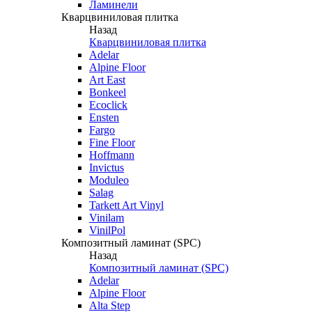
Ламинели
Кварцвиниловая плитка
Назад
Кварцвиниловая плитка
Adelar
Alpine Floor
Art East
Bonkeel
Ecoclick
Ensten
Fargo
Fine Floor
Hoffmann
Invictus
Moduleo
Salag
Tarkett Art Vinyl
Vinilam
VinilPol
Композитный ламинат (SPC)
Назад
Композитный ламинат (SPC)
Adelar
Alpine Floor
Alta Step