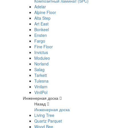
Композитный ламинат (SPC)
Adelar
Alpine Floor
Alta Step
Art East
Bonkeel
Ensten
Fargo
Fine Floor
Invictus
Moduleo
Norland
Salag
Tarkett
Tulesna
Vinilam
VinilPol
Инженерная доска
Назад
Инженерная доска
Living Tree
Quartz Parquet
Wood Bee