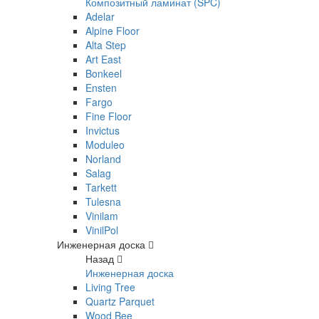
Композитный ламинат (SPC)
Adelar
Alpine Floor
Alta Step
Art East
Bonkeel
Ensten
Fargo
Fine Floor
Invictus
Moduleo
Norland
Salag
Tarkett
Tulesna
Vinilam
VinilPol
Инженерная доска
Назад
Инженерная доска
Living Tree
Quartz Parquet
Wood Bee