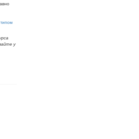
равно
 типом
урса
вайте у