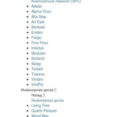
Композитный ламинат (SPC)
Adelar
Alpine Floor
Alta Step
Art East
Bonkeel
Ensten
Fargo
Fine Floor
Invictus
Moduleo
Norland
Salag
Tarkett
Tulesna
Vinilam
VinilPol
Инженерная доска
Назад
Инженерная доска
Living Tree
Quartz Parquet
Wood Bee