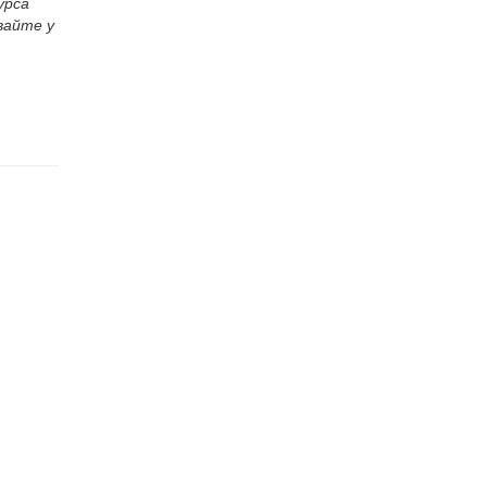
урса
вайте у