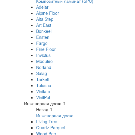
Композитный ламинат (SPC)
Adelar
Alpine Floor
Alta Step
Art East
Bonkeel
Ensten
Fargo
Fine Floor
Invictus
Moduleo
Norland
Salag
Tarkett
Tulesna
Vinilam
VinilPol
Инженерная доска
Назад
Инженерная доска
Living Tree
Quartz Parquet
Wood Bee