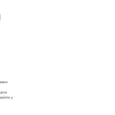
равно
урса
вайте у