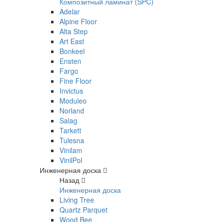
Композитный ламинат (SPC)
Adelar
Alpine Floor
Alta Step
Art East
Bonkeel
Ensten
Fargo
Fine Floor
Invictus
Moduleo
Norland
Salag
Tarkett
Tulesna
Vinilam
VinilPol
Инженерная доска
Назад
Инженерная доска
Living Tree
Quartz Parquet
Wood Bee