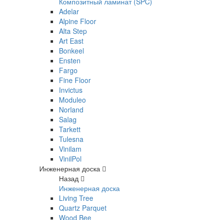
Композитный ламинат (SPC)
Adelar
Alpine Floor
Alta Step
Art East
Bonkeel
Ensten
Fargo
Fine Floor
Invictus
Moduleo
Norland
Salag
Tarkett
Tulesna
Vinilam
VinilPol
Инженерная доска
Назад
Инженерная доска
Living Tree
Quartz Parquet
Wood Bee