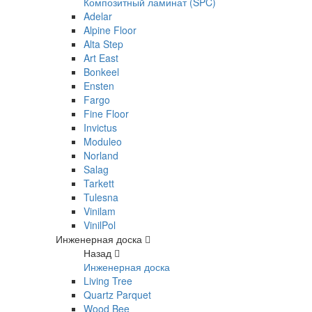
Композитный ламинат (SPC)
Adelar
Alpine Floor
Alta Step
Art East
Bonkeel
Ensten
Fargo
Fine Floor
Invictus
Moduleo
Norland
Salag
Tarkett
Tulesna
Vinilam
VinilPol
Инженерная доска
Назад
Инженерная доска
Living Tree
Quartz Parquet
Wood Bee