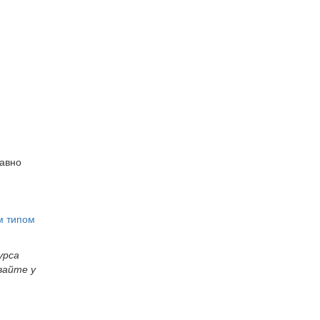
равно
м типом
урса
вайте у