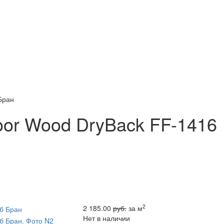
Бран
oor Wood DryBack FF-1416
2
2 185.00
руб.
за м
Нет в наличии