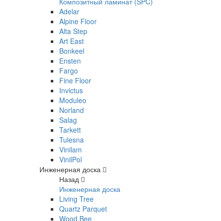
Композитный ламинат (SPC)
Adelar
Alpine Floor
Alta Step
Art East
Bonkeel
Ensten
Fargo
Fine Floor
Invictus
Moduleo
Norland
Salag
Tarkett
Tulesna
Vinilam
VinilPol
Инженерная доска
Назад
Инженерная доска
Living Tree
Quartz Parquet
Wood Bee