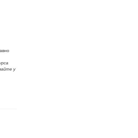
равно
урса
вайте у