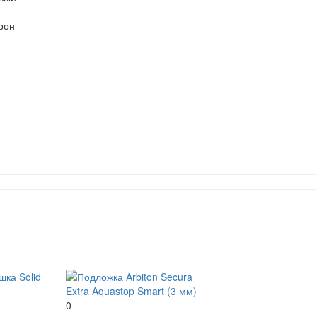
орон
0