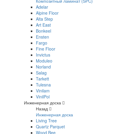
Композитный ламинат (SPC)
Adelar
Alpine Floor
Alta Step
Art East
Bonkeel
Ensten
Fargo
Fine Floor
Invictus
Moduleo
Norland
Salag
Tarkett
Tulesna
Vinilam
VinilPol
Инженерная доска
Назад
Инженерная доска
Living Tree
Quartz Parquet
Wood Bee