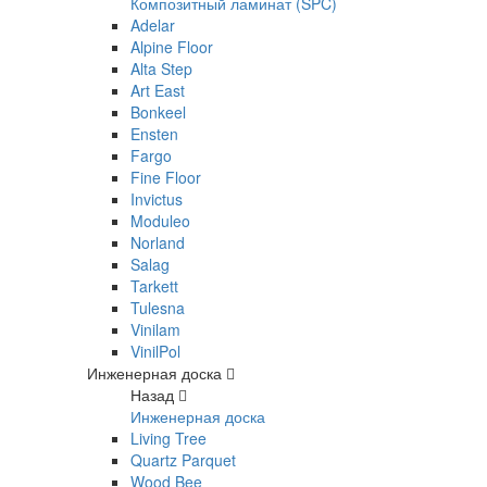
Композитный ламинат (SPC)
Adelar
Alpine Floor
Alta Step
Art East
Bonkeel
Ensten
Fargo
Fine Floor
Invictus
Moduleo
Norland
Salag
Tarkett
Tulesna
Vinilam
VinilPol
Инженерная доска
Назад
Инженерная доска
Living Tree
Quartz Parquet
Wood Bee