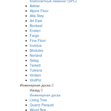
Композитный ламинат (SPC)
Adelar
Alpine Floor
Alta Step
Art East
Bonkeel
Ensten
Fargo
Fine Floor
Invictus
Moduleo
Norland
Salag
Tarkett
Tulesna
Vinilam
VinilPol
Инженерная доска
Назад
Инженерная доска
Living Tree
Quartz Parquet
Wood Bee