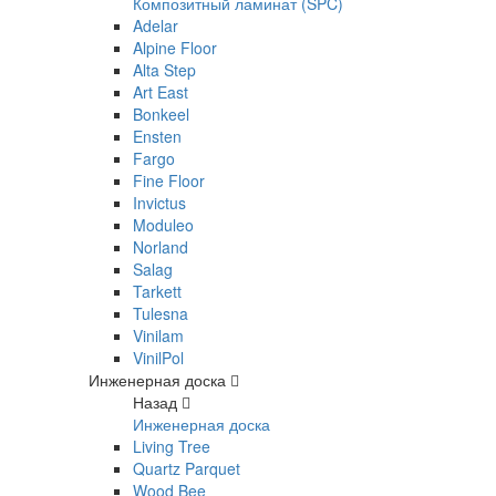
Композитный ламинат (SPC)
Adelar
Alpine Floor
Alta Step
Art East
Bonkeel
Ensten
Fargo
Fine Floor
Invictus
Moduleo
Norland
Salag
Tarkett
Tulesna
Vinilam
VinilPol
Инженерная доска
Назад
Инженерная доска
Living Tree
Quartz Parquet
Wood Bee