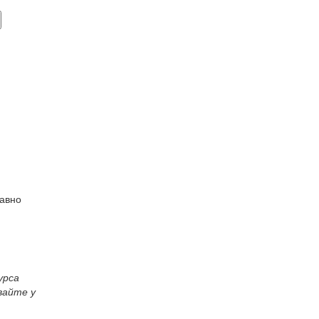
равно
урса
вайте у