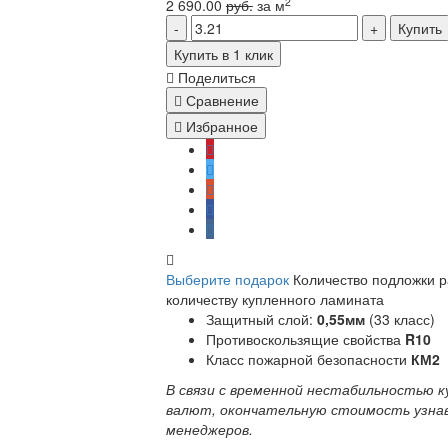
2
2 690.00
руб.
за м
Купить
Купить в 1 клик
Поделиться
Сравнение
Избранное
Выберите подарок
Количество подложки 
количеству купленного ламината
Защитный слой:
0,55мм
(33 класс)
Противоскользящие свойства
R10
Класс пожарной безопасности
КМ2
В связи с временной нестабильностью к
валют, окончательную стоимость узна
менеджеров.