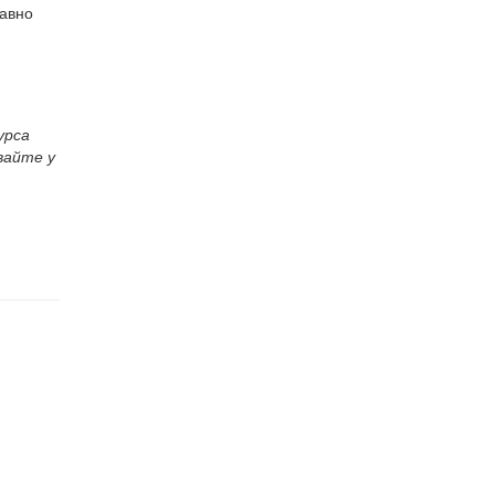
равно
урса
вайте у