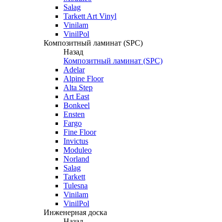
Salag
Tarkett Art Vinyl
Vinilam
VinilPol
Композитный ламинат (SPC)
Назад
Композитный ламинат (SPC)
Adelar
Alpine Floor
Alta Step
Art East
Bonkeel
Ensten
Fargo
Fine Floor
Invictus
Moduleo
Norland
Salag
Tarkett
Tulesna
Vinilam
VinilPol
Инженерная доска
Назад