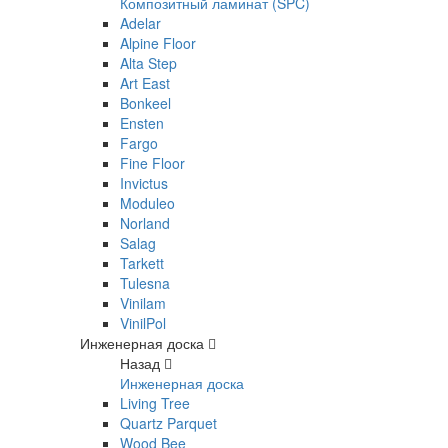
Композитный ламинат (SPC)
Adelar
Alpine Floor
Alta Step
Art East
Bonkeel
Ensten
Fargo
Fine Floor
Invictus
Moduleo
Norland
Salag
Tarkett
Tulesna
Vinilam
VinilPol
Инженерная доска
Назад
Инженерная доска
Living Tree
Quartz Parquet
Wood Bee