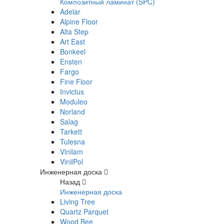
Композитный ламинат (SPC)
Adelar
Alpine Floor
Alta Step
Art East
Bonkeel
Ensten
Fargo
Fine Floor
Invictus
Moduleo
Norland
Salag
Tarkett
Tulesna
Vinilam
VinilPol
Инженерная доска
Назад
Инженерная доска
Living Tree
Quartz Parquet
Wood Bee