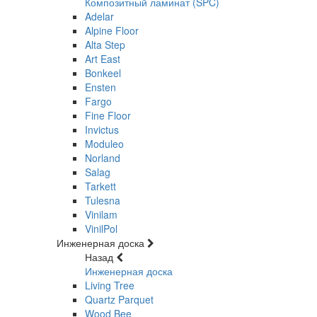
Композитный ламинат (SPC)
Adelar
Alpine Floor
Alta Step
Art East
Bonkeel
Ensten
Fargo
Fine Floor
Invictus
Moduleo
Norland
Salag
Tarkett
Tulesna
Vinilam
VinilPol
Инженерная доска
Назад
Инженерная доска
Living Tree
Quartz Parquet
Wood Bee