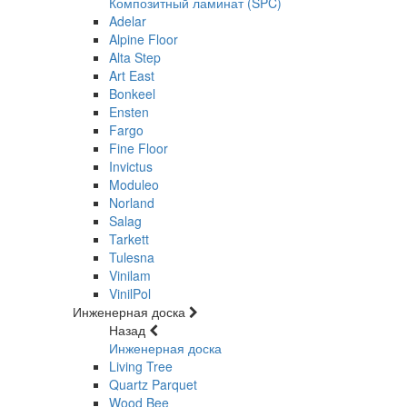
Композитный ламинат (SPC)
Adelar
Alpine Floor
Alta Step
Art East
Bonkeel
Ensten
Fargo
Fine Floor
Invictus
Moduleo
Norland
Salag
Tarkett
Tulesna
Vinilam
VinilPol
Инженерная доска
Назад
Инженерная доска
Living Tree
Quartz Parquet
Wood Bee