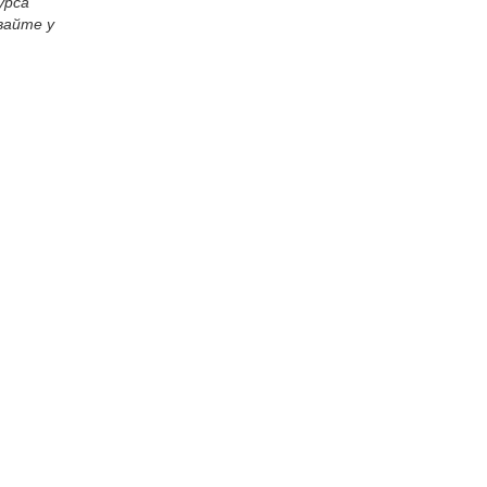
урса
вайте у