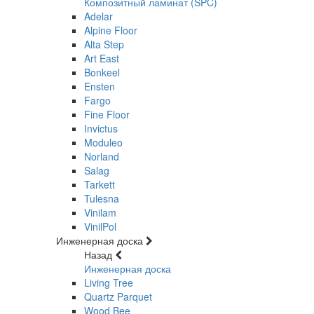
Композитный ламинат (SPC)
Adelar
Alpine Floor
Alta Step
Art East
Bonkeel
Ensten
Fargo
Fine Floor
Invictus
Moduleo
Norland
Salag
Tarkett
Tulesna
Vinilam
VinilPol
Инженерная доска
Назад
Инженерная доска
Living Tree
Quartz Parquet
Wood Bee