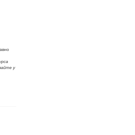
равно
урса
вайте у