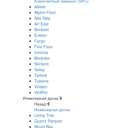
Композитный ламинат (SPC)
Adelar
Alpine Floor
Alta Step
Art East
Bonkeel
Ensten
Fargo
Fine Floor
Invictus
Moduleo
Norland
Salag
Tarkett
Tulesna
Vinilam
VinilPol
Инженерная доска
Назад
Инженерная доска
Living Tree
Quartz Parquet
Wood Bee