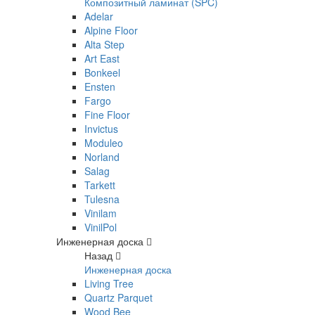
Композитный ламинат (SPC)
Adelar
Alpine Floor
Alta Step
Art East
Bonkeel
Ensten
Fargo
Fine Floor
Invictus
Moduleo
Norland
Salag
Tarkett
Tulesna
Vinilam
VinilPol
Инженерная доска
Назад
Инженерная доска
Living Tree
Quartz Parquet
Wood Bee