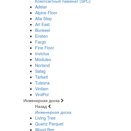
Композитный ламинат (SPC)
Adelar
Alpine Floor
Alta Step
Art East
Bonkeel
Ensten
Fargo
Fine Floor
Invictus
Moduleo
Norland
Salag
Tarkett
Tulesna
Vinilam
VinilPol
Инженерная доска
Назад
Инженерная доска
Living Tree
Quartz Parquet
Wood Bee