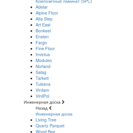
Композитный ламинат (SPC)
Adelar
Alpine Floor
Alta Step
Art East
Bonkeel
Ensten
Fargo
Fine Floor
Invictus
Moduleo
Norland
Salag
Tarkett
Tulesna
Vinilam
VinilPol
Инженерная доска
Назад
Инженерная доска
Living Tree
Quartz Parquet
Wood Bee