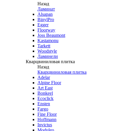
Назад
Ламинат
Alsapan
BinylPro
Egger
Floorway
Joss Beaumont
Kastamonu
Tarkett
Woodstyle
Ламинели
Кварцвиниловая плитка
Назад
Кварцвиниловая плитка
Adelar
Alpine Floor
Art East
Bonkeel
Ecoclick
Ensten
Fargo
Fine Floor
Hoffmann
Invictus
Moduleo