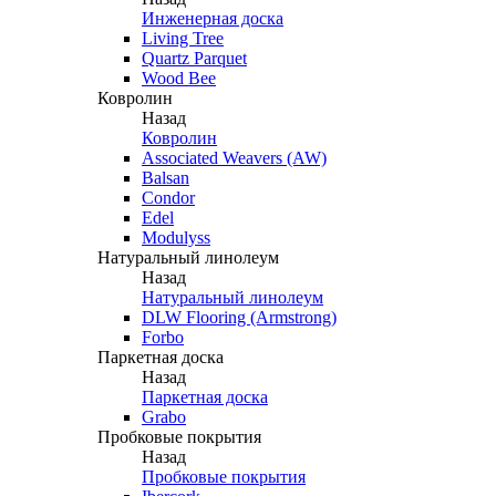
Инженерная доска
Living Tree
Quartz Parquet
Wood Bee
Ковролин
Назад
Ковролин
Associated Weavers (AW)
Balsan
Condor
Edel
Modulyss
Натуральный линолеум
Назад
Натуральный линолеум
DLW Flooring (Armstrong)
Forbo
Паркетная доска
Назад
Паркетная доска
Grabo
Пробковые покрытия
Назад
Пробковые покрытия