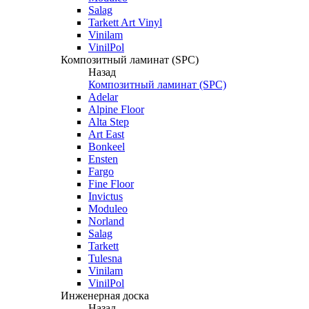
Salag
Tarkett Art Vinyl
Vinilam
VinilPol
Композитный ламинат (SPC)
Назад
Композитный ламинат (SPC)
Adelar
Alpine Floor
Alta Step
Art East
Bonkeel
Ensten
Fargo
Fine Floor
Invictus
Moduleo
Norland
Salag
Tarkett
Tulesna
Vinilam
VinilPol
Инженерная доска
Назад