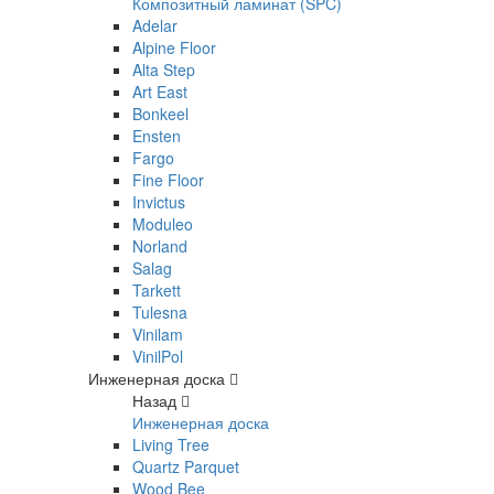
Композитный ламинат (SPC)
Adelar
Alpine Floor
Alta Step
Art East
Bonkeel
Ensten
Fargo
Fine Floor
Invictus
Moduleo
Norland
Salag
Tarkett
Tulesna
Vinilam
VinilPol
Инженерная доска
Назад
Инженерная доска
Living Tree
Quartz Parquet
Wood Bee