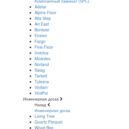
Композитный ламинат (SPC)
Adelar
Alpine Floor
Alta Step
Art East
Bonkeel
Ensten
Fargo
Fine Floor
Invictus
Moduleo
Norland
Salag
Tarkett
Tulesna
Vinilam
VinilPol
Инженерная доска
Назад
Инженерная доска
Living Tree
Quartz Parquet
Wood Bee