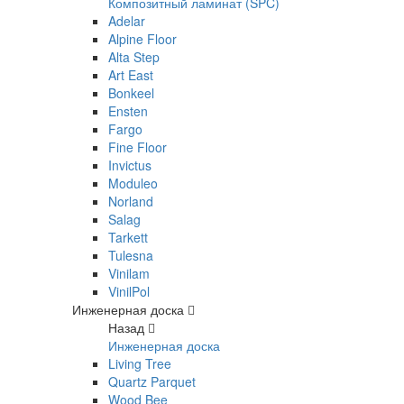
Композитный ламинат (SPC)
Adelar
Alpine Floor
Alta Step
Art East
Bonkeel
Ensten
Fargo
Fine Floor
Invictus
Moduleo
Norland
Salag
Tarkett
Tulesna
Vinilam
VinilPol
Инженерная доска
Назад
Инженерная доска
Living Tree
Quartz Parquet
Wood Bee